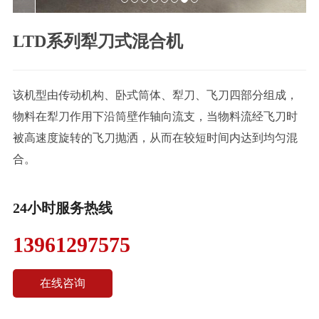
联
LTD系列犁刀式混合机
系
我
们
该机型由传动机构、卧式筒体、犁刀、飞刀四部分组成，
物料在犁刀作用下沿筒壁作轴向流支，当物料流经飞刀时
被高速度旋转的飞刀抛洒，从而在较短时间内达到均匀混
合。
24小时服务热线
13961297575
在线咨询