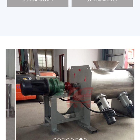
新
闻
中
心
工
程
案
例
客
户
中
心
人
才
中
心