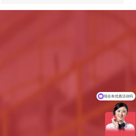
40
32
有40个大类
遍布全国32个省份
可以介绍下你们的产品么
400
3000