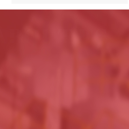
于我们
About Us
联干燥科技有限公司坐落在江南名镇——焦溪镇，是一家专业从
合、制粒等设备的专业 化、科技型企业。专业从事于干燥设备
、医药、食品及环保等行业提供成套干燥机组和解 决方案。 公司
原则，严格按照现代企业制度规范管理，积极创建优秀的企业文化
人才加盟，加快创新，提升服务，企业取得了长足的发展，在行
象。公司技术力量 雄厚，拥有一批具有丰富经验的工程技术人员