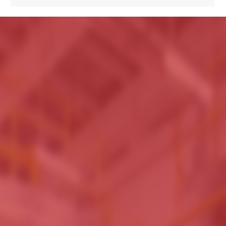
拥
事干燥、粉
的设计和开发，
坚持“以人为
，不断吸纳 高
业中树立了良
。