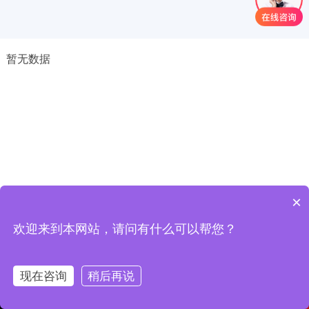
新
闻
中
暂无数据
心
工
程
案
例
客
户
×
中
心
欢迎来到本网站，请问有什么可以帮您？
人
现在咨询
稍后再说
才
中
网站首页
电话咨询
产品中心
工程案例
心