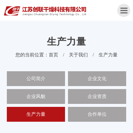
生产力量
首
您的当前位置：
首页
/
关于我们
/
生产力量
页
关
公司简介
企业文化
于
我
们
企业风貌
企业资质
产
品
生产力量
合作单位
中
心