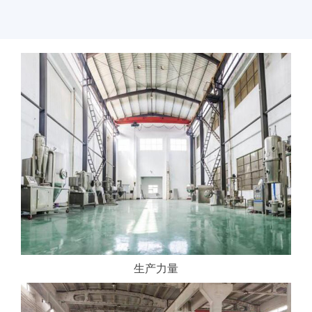
新
闻
中
心
工
程
案
例
客
户
中
心
人
生产力量
才
中
心