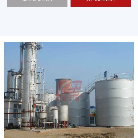
新
闻
中
心
工
程
案
例
客
户
中
心
人
才
中
心