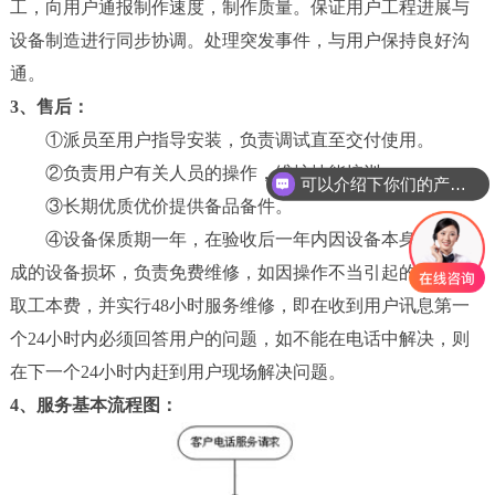
工，向用户通报制作速度，制作质量。保证用户工程进展与
新
设备制造进行同步协调。处理突发事件，与用户保持良好沟
闻
通。
中
心
3、售后：
①派员至用户指导安装，负责调试直至交付使用。
工
②负责用户有关人员的操作，维护技能培训。
可以介绍下你们的产品么
程
③长期优质优价提供备品备件。
案
例
④设备保质期一年，在验收后一年内因设备本身质量造
成的设备损坏，负责免费维修，如因操作不当引起的故障收
客
取工本费，并实行48小时服务维修，即在收到用户讯息第一
户
个24小时内必须回答用户的问题，如不能在电话中解决，则
中
心
在下一个24小时内赶到用户现场解决问题。
4、服务基本流程图：
人
才
中
心