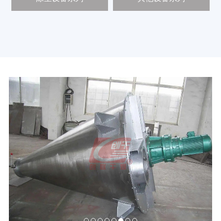
新
闻
中
心
工
程
案
例
客
户
中
心
人
才
中
心