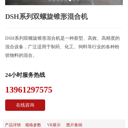
联
DSH系列双螺旋锥形混合机
系
我
们
DSH系列双螺旋锥形混合机是一种新型、高效、高精度的
混合设备，广泛适用于制药、化工、饲料等行业的各种粉
状物料的混合。
24小时服务热线
13961297575
在线咨询
产品详情
规格参数
VR展示
图片集锦